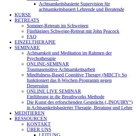
Achtsamkeitsbasierte Supervision für
achtsamkeitsbasiert Lehrende und Beratende
KURSE
RETREATS
Sommer-Retreats im Schweigen
Fünftägiges Schweige-Retreat mit John Peacock
FAQ
EINZELTHERAPIE
SEMINARE
Achtsamkeit und Meditation im Rahmen der
Psychotherapie
ONLINE-SEMINAR
Traumasensitive Achtsamkeitsarbeit
Mindfulness-Based Cognitive Therapy (MBCT): So
funktioniert das 8-Wochen-Programm gegen
Depression
ONLINE LIVE SEMINAR
Einführung in die Breathworks Methode
Die Kunst des erforschenden Gesprächs („INQUIRY“)
in Achtsamkeitsbasierter Therapie, Beratung und Lehre
MEDITIEREN
RESSOURCEN
KONTAKT
ÜBER UNS
LEITUNG